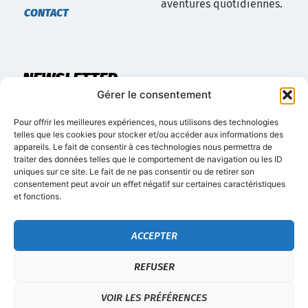
aventures quotidiennes.
CONTACT
NEWSLETTER
Gérer le consentement
Restez informé des dernières actualités et offres à
Pour offrir les meilleures expériences, nous utilisons des technologies
propos du développement du réseau Marvelous.
telles que les cookies pour stocker et/ou accéder aux informations des
appareils. Le fait de consentir à ces technologies nous permettra de
traiter des données telles que le comportement de navigation ou les ID
uniques sur ce site. Le fait de ne pas consentir ou de retirer son
consentement peut avoir un effet négatif sur certaines caractéristiques
et fonctions.
S'INSCRIRE
ACCEPTER
© 2022 MARVELOUS BURGER & HOT DOG – Tous
REFUSER
droits réservés
VOIR LES PRÉFÉRENCES
Mentions légales
Politique de