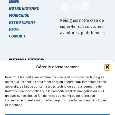
MENU
NOTRE HISTOIRE
FRANCHISE
Rejoignez notre clan de
RECRUTEMENT
super-héros : suivez nos
BLOG
aventures quotidiennes.
CONTACT
NEWSLETTER
Gérer le consentement
Restez informé des dernières actualités et offres à
Pour offrir les meilleures expériences, nous utilisons des technologies
propos du développement du réseau Marvelous.
telles que les cookies pour stocker et/ou accéder aux informations des
appareils. Le fait de consentir à ces technologies nous permettra de
traiter des données telles que le comportement de navigation ou les ID
uniques sur ce site. Le fait de ne pas consentir ou de retirer son
consentement peut avoir un effet négatif sur certaines caractéristiques
et fonctions.
S'INSCRIRE