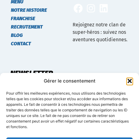
MENU
NOTRE HISTOIRE
FRANCHISE
Rejoignez notre clan de
RECRUTEMENT
super-héros : suivez nos
BLOG
aventures quotidiennes.
CONTACT
NEWSLETTER
Gérer le consentement
Restez informé des dernières actualités et offres à
Pour offrir les meilleures expériences, nous utilisons des technologies
propos du développement du réseau Marvelous.
telles que les cookies pour stocker et/ou accéder aux informations des
appareils. Le fait de consentir à ces technologies nous permettra de
traiter des données telles que le comportement de navigation ou les ID
uniques sur ce site. Le fait de ne pas consentir ou de retirer son
consentement peut avoir un effet négatif sur certaines caractéristiques
et fonctions.
S'INSCRIRE