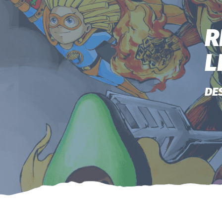
R
L
DE